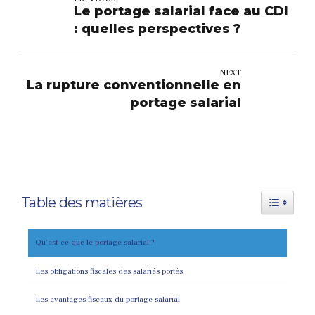
Le portage salarial face au CDI
: quelles perspectives ?
NEXT
La rupture conventionnelle en
portage salarial
Toggle Tab
Table des matières
Qu’est-ce que le portage salarial ?
Les obligations fiscales des salariés portés
Les avantages fiscaux du portage salarial