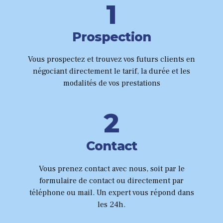
1
2
Prospection
3
Vous prospectez et trouvez vos futurs clients en
0
négociant directement le tarif, la durée et les
4
modalités de vos prestations
1
5
2
6
3
Contact
0
7
4
Vous prenez contact avec nous, soit par le
formulaire de contact ou directement par
1
8
5
téléphone ou mail. Un expert vous répond dans
les 24h.
2