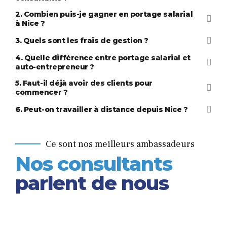
2. Combien puis-je gagner en portage salarial
à Nice ?
3. Quels sont les frais de gestion ?
Portad
4. Quelle différence entre portage salarial et
auto-entrepreneur ?
Pour tout savoir sur les métiers éligibles en portage salarial.
Portad
5. Faut-il déjà avoir des clients pour
commencer ?
Portad
6. Peut-on travailler à distance depuis Nice ?
Lire notre article pour tout savoir sur les différents statuts pour
Ce sont nos meilleurs ambassadeurs
exercer en indépendant.
Nos consultants
parlent de nous