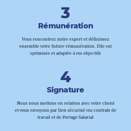
9
6
3
0
0
7
4
1
Rémunération
8
5
Vous rencontrez notre expert et définissez
2
9
ensemble votre future rémunération. Elle est
6
optimisée et adaptée à vos objectifs
3
0
0
7
4
1
8
5
2
Signature
9
6
Nous nous mettons en relation avec votre client
3
et vous envoyons par lien sécurisé vos contrats de
0
7
travail et de Portage Salarial
4