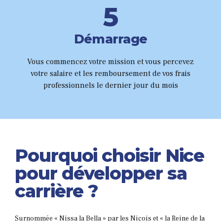
8
5
9
6
Démarrage
0
7
Vous commencez votre mission et vous percevez
votre salaire et les remboursement de vos frais
8
professionnels le dernier jour du mois
9
0
Pourquoi choisir Nice
pour développer sa
carrière ?
Surnommée « Nissa la Bella » par les Niçois et « la Reine de la