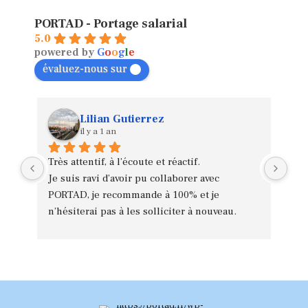
PORTAD - Portage salarial
5.0
powered by
G
o
o
g
l
e
évaluez-nous sur
Lilian Gutierrez
il y a 1 an
Très attentif, à l’écoute et réactif.
Mer
Je suis ravi d’avoir pu collaborer avec 
sen
PORTAD, je recommande à 100% et je 
Acc
n’hésiterai pas à les solliciter à nouveau.
com
Ism
de 
Je 