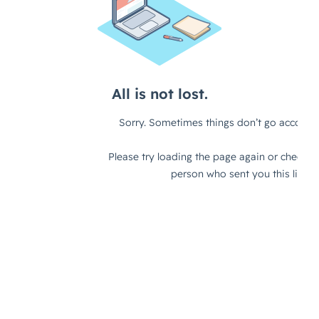
bénéficier des chèques cadeaux, vous devez satisfaire à
l’un des 11 évènements prévus par l’URSSAFF (naissance,
mariage, noël etc.…) et sont limités à 180 euros par
évènement.
Chèques cultures : Les chèques cultures peuvent être
achetés sans raison particulière. En revanche, nous
imposons une limite de 1000 euros par mois. Ils sont
utilisables dans les commerces à caractère culturel
(exemple la Fnac), mais aussi pour toutes autres
prestations culturelles (monuments historiques,
billetterie de spectacles, concerts, musées, cinémas etc…).
Chèques CESU : Limités à 2 421 € / an. Ils incluent :
Les services à domicile : Ménage, repassage, jardinage,
bricolage, préparation des repas, garde d’enfants,
soutien scolaire, etc.
Les prestations de soins et d’aide aux personnes âgées,
dépendantes ou handicapées.
Les services de proximité : Livraison de repas, de
courses, aide administrative.