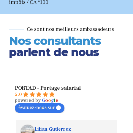
impôts / CA *100.
Ce sont nos meilleurs ambassadeurs
Nos consultants
parlent de nous
PORTAD - Portage salarial
5.0
powered by
G
o
o
g
l
e
évaluez-nous sur
Lilian Gutierrez