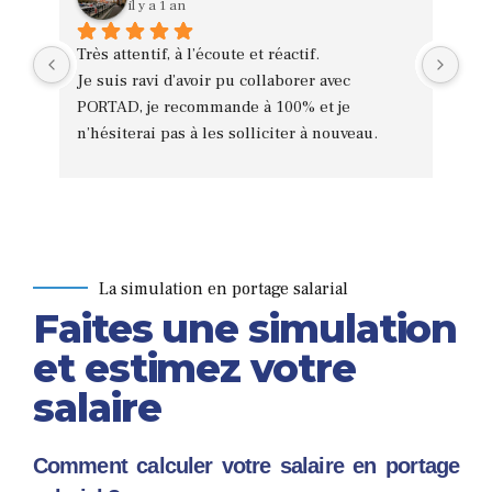
il y a 1 an
Très attentif, à l’écoute et réactif.
Mer
Je suis ravi d’avoir pu collaborer avec 
sen
PORTAD, je recommande à 100% et je 
Acc
n’hésiterai pas à les solliciter à nouveau.
com
Ism
de 
Je 
La simulation en portage salarial
Faites une simulation
et estimez votre
salaire
Comment calculer votre salaire en portage