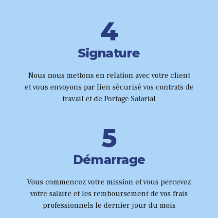
6
3
0
0
7
4
1
8
5
2
Signature
9
6
Nous nous mettons en relation avec votre client
3
et vous envoyons par lien sécurisé vos contrats de
0
7
travail et de Portage Salarial
4
8
5
9
6
Démarrage
0
7
Vous commencez votre mission et vous percevez
votre salaire et les remboursement de vos frais
8
professionnels le dernier jour du mois