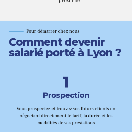
proximité
Pour démarrer chez nous
Comment devenir
salarié porté à Lyon ?
0
1
2
Prospection
3
Vous prospectez et trouvez vos futurs clients en
0
négociant directement le tarif, la durée et les
4
modalités de vos prestations
1