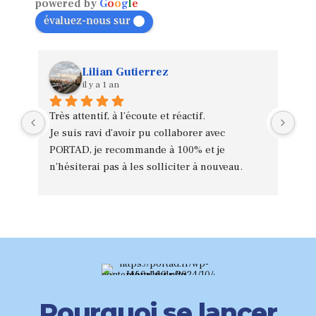
powered by
G
o
o
g
l
e
évaluez-nous sur
Lilian Gutierrez
il y a 1 an
Très attentif, à l’écoute et réactif.
Mer
Je suis ravi d’avoir pu collaborer avec 
sen
PORTAD, je recommande à 100% et je 
Acc
n’hésiterai pas à les solliciter à nouveau.
com
Ism
de 
Je 
Pourquoi se lancer