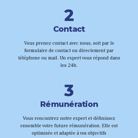
5
2
6
3
Contact
0
7
4
Vous prenez contact avec nous, soit par le
formulaire de contact ou directement par
1
8
5
téléphone ou mail. Un expert vous répond dans
les 24h.
2
9
6
3
0
0
7
4
1
Rémunération
8
5
Vous rencontrez notre expert et définissez
2
9
ensemble votre future rémunération. Elle est
optimisée et adaptée à vos objectifs