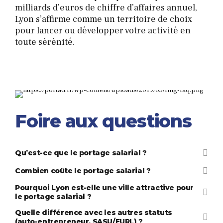
milliards d’euros de chiffre d’affaires annuel,
Lyon s’affirme comme un territoire de choix
pour lancer ou développer votre activité en
toute sérénité.
Foire aux questions
Qu’est-ce que le portage salarial ?
C’est une formule qui vous permet d’exercer en
Combien coûte le portage salarial ?
autonomie (choix des missions, tarifs) tout en
Les frais de gestion représentent entre 4 et
Pourquoi Lyon est-elle une ville attractive pour
bénéficiant du statut de salarié. La société de
10% de votre chiffre d’affaires facturé et
le portage salarial ?
portage gère toute l’administration et vous
couvrent l’ensemble des services : gestion
Lyon, 3ème pôle économique français, compte
verse un salaire sécurisé.
Quelle différence avec les autres statuts
administrative, accompagnement, formations et
plus de 1 200 consultants portés, un marché du
(auto-entrepreneur, SASU/EURL) ?