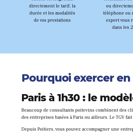
4
5
directement le tarif, la
ou directeme
durée et les modalités
téléphone ou 
5
6
de vos prestations
expert vous 
dans les 
6
7
7
8
8
9
Pourquoi exercer en p
9
0
Paris à 1h30 : le modè
0
Beaucoup de consultants poitevins combinent des cli
des entreprises basées à Paris ou ailleurs. Le TGV fait
Depuis Poitiers, vous pouvez accompagner une entrep