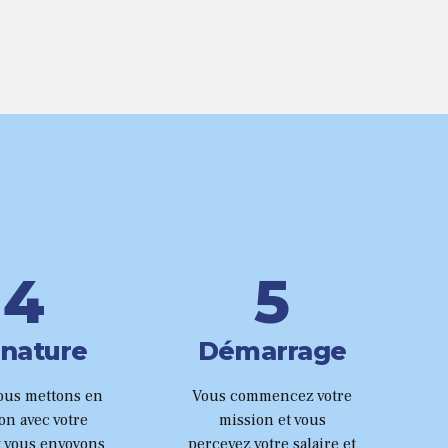
0
0
1
1
2
2
3
3
4
4
5
5
6
gnature
Démarrage
6
7
ous mettons en
Vous commencez votre
ion avec votre
mission et vous
t vous envoyons
percevez votre salaire et