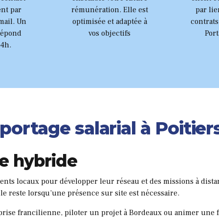
6
nt par
rémunération. Elle est
par lie
mail. Un
optimisée et adaptée à
contrats
7
répond
vos objectifs
Port
24h.
8
9
0
ortage salarial à Poitier
le hybride
ents locaux pour développer leur réseau et des missions à dist
 le reste lorsqu’une présence sur site est nécessaire.
rise francilienne, piloter un projet à Bordeaux ou animer une 