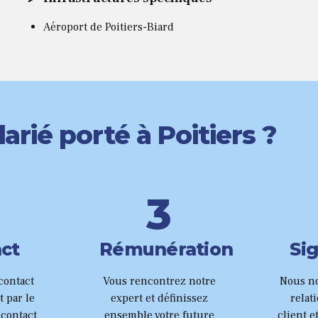
Aéroport de Poitiers-Biard
0
1
rié porté à Poitiers ?
2
3
4
ct
Rémunération
Si
5
contact
Vous rencontrez notre
Nous n
t par le
expert et définissez
relat
 contact
ensemble votre future
client e