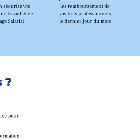
7
8
n sécurisé vos
les remboursement de
 de travail et de
vos frais professionnels
8
9
age Salarial
le dernier jour du mois
9
0
0
s ?
ance pour
formation