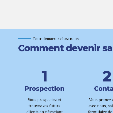
Pour démarrer chez nous
0
Comment devenir sala
0
1
1
2
2
3
Prospection
Conta
3
4
Vous prospectez et
Vous prenez 
trouvez vos futurs
avec nous, soi
clients en négociant
formulaire de