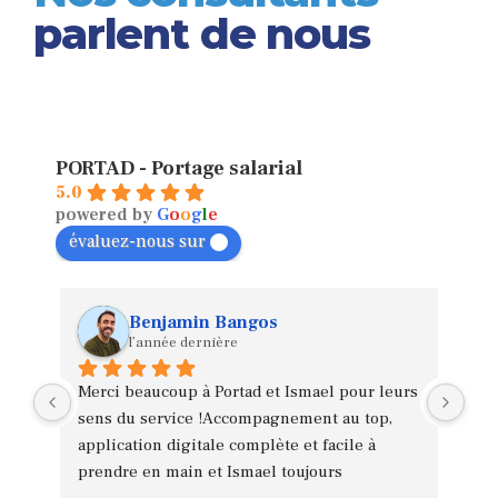
parlent de nous
PORTAD - Portage salarial
5.0
powered by
G
o
o
g
l
e
évaluez-nous sur
Benjamin Bangos
l’année dernière
vi 
Merci beaucoup à Portad et Ismael pour leurs 
Au 
sens du service !Accompagnement au top, 
l’é
les 
application digitale complète et facile à 
Les
prendre en main et Ismael toujours 
et 