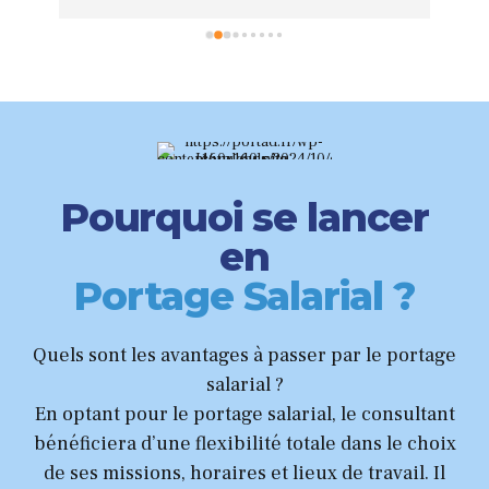
disponible et réactif en cas de besoin.Je 
dis
recommande !!
vra
pou
dis
ser
Pourquoi se lancer
en
Portage Salarial ?
Quels sont les avantages à passer par le portage
salarial ?
En optant pour le portage salarial, le consultant
bénéficiera d’une flexibilité totale dans le choix
de ses missions, horaires et lieux de travail. Il