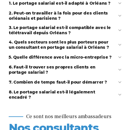
1. Le portage salarial est-il adapté à Orléans ?
2. Peut-on travailler à la fois pour des clients
orléanais et parisiens ?
3. Le portage salarial est-il compatible avec le
télétravail depuis Orléans ?
4. Quels secteurs sont les plus porteurs pour
un consultant en portage salarial à Orléans ?
5. Quelle différence avec la micro-entreprise ?
Découvrez notre
article complet sur le télétravail en portage
6. Faut-il trouver ses propres clients en
salarial
portage salarial ?
Portad
7. Combien de temps faut-il pour démarrer ?
8. Le portage salarial est-il légalement
Vous pouvez consulter notre contenu, pour tout savoir sur le
encadré ?
comparatif complet des différents statuts
.
convention collective
Ce sont nos meilleurs ambassadeurs
Nos consultants