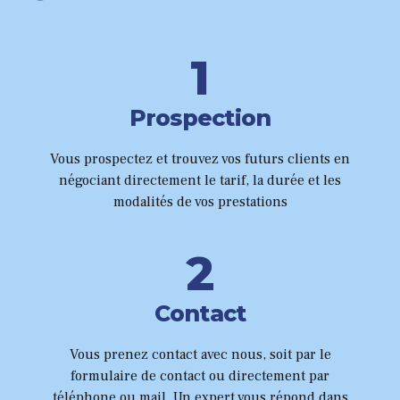
0
1
2
Prospection
3
Vous prospectez et trouvez vos futurs clients en
0
négociant directement le tarif, la durée et les
4
modalités de vos prestations
1
5
2
6
3
Contact
0
7
4
Vous prenez contact avec nous, soit par le
formulaire de contact ou directement par
1
téléphone ou mail. Un expert vous répond dans