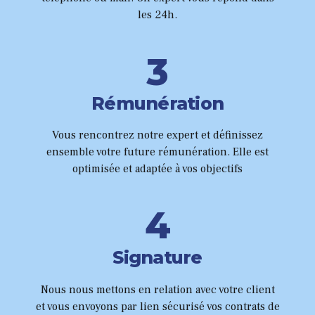
8
5
les 24h.
2
9
6
3
0
0
7
4
1
Rémunération
8
5
Vous rencontrez notre expert et définissez
2
9
ensemble votre future rémunération. Elle est
6
optimisée et adaptée à vos objectifs
3
0
0
7
4
1
8
5
2
Signature
9
6
Nous nous mettons en relation avec votre client
3
et vous envoyons par lien sécurisé vos contrats de