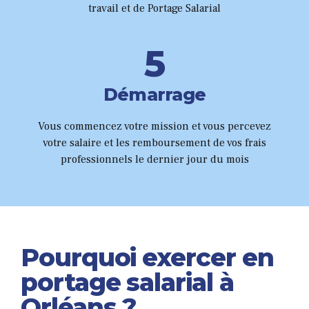
0
7
travail et de Portage Salarial
4
8
5
9
6
Démarrage
0
7
Vous commencez votre mission et vous percevez
votre salaire et les remboursement de vos frais
8
professionnels le dernier jour du mois
9
0
Pourquoi exercer en
portage salarial à
Orléans ?