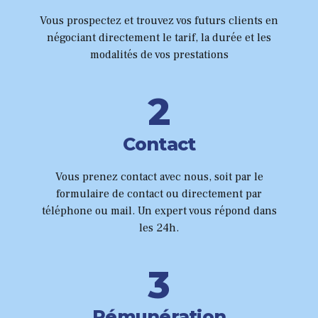
3
Vous prospectez et trouvez vos futurs clients en
0
négociant directement le tarif, la durée et les
4
modalités de vos prestations
1
5
2
6
3
Contact
0
7
4
Vous prenez contact avec nous, soit par le
formulaire de contact ou directement par
1
8
5
téléphone ou mail. Un expert vous répond dans
les 24h.
2
9
6
3
0
0
7
Rémunération