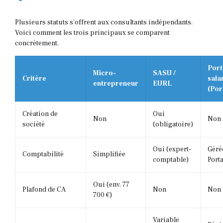
Plusieurs statuts s’offrent aux consultants indépendants.
Voici comment les trois principaux se comparent
concrètement.
Port
Micro-
SASU /
Critère
sala
entrepreneur
EURL
(Por
Création de
Oui
Non
Non
société
(obligatoire)
Oui (expert-
Géré
Comptabilité
Simplifiée
comptable)
Port
Oui (env. 77
Plafond de CA
Non
Non
700 €)
Variable