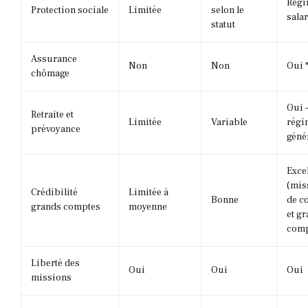
Rég
Protection sociale
Limitée
selon le
salar
statut
Assurance
Non
Non
Oui 
chômage
Oui 
Retraite et
Limitée
Variable
régi
prévoyance
géné
Exce
(mis
Crédibilité
Limitée à
Bonne
de c
grands comptes
moyenne
et g
comp
Liberté des
Oui
Oui
Oui
missions