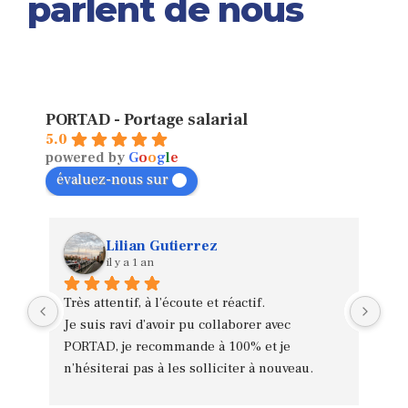
parlent de nous
PORTAD - Portage salarial
5.0
powered by
G
o
o
g
l
e
évaluez-nous sur
Lilian Gutierrez
il y a 1 an
Très attentif, à l’écoute et réactif.
Mer
Je suis ravi d’avoir pu collaborer avec 
sen
PORTAD, je recommande à 100% et je 
Acc
n’hésiterai pas à les solliciter à nouveau.
com
Ism