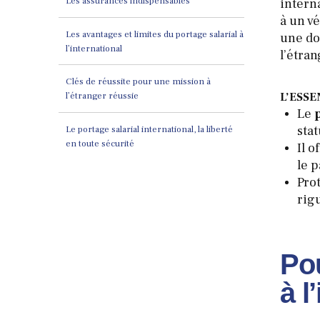
Les assurances indispensables
interna
à un v
Les avantages et limites du portage salarial à
une do
l’international
l’étran
Clés de réussite pour une mission à
L’ESSE
l’étranger réussie
Le
stat
Le portage salarial international, la liberté
en toute sécurité
Il o
le p
Prot
rig
Pou
à l