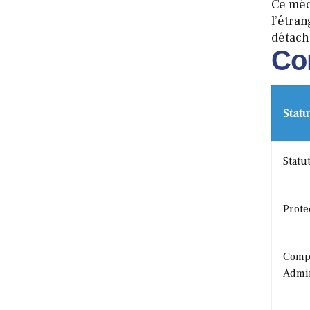
Ce méc
l’étran
détach
Co
Statu
Statu
Prote
Comp
Admin