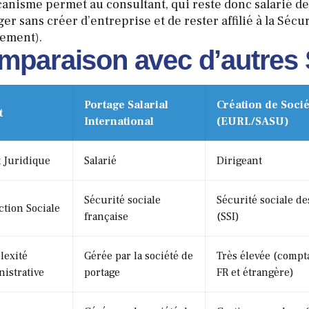
anisme permet au consultant, qui reste donc salarié de 
ger sans créer d’entreprise et de rester affilié à la Sécu
ement).
mparaison avec d’autres 
Portage Salarial
Création de Socié
t
International
(EURL/SASU)
t Juridique
Salarié
Dirigeant
Sécurité sociale
Sécurité sociale d
ction Sociale
française
(SSI)
lexité
Gérée par la société de
Très élevée (comptab
istrative
portage
FR et étrangère)