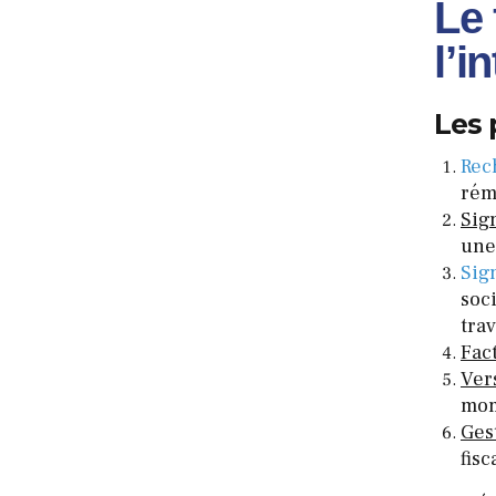
Le 
l’i
Les 
Rec
rém
Sig
une
Sig
soci
trav
Fac
Ver
mome
Gest
fisc