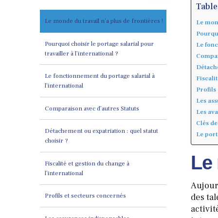
Table
Le monde du travail n’a plus de frontières !
Le mond
Pourquo
Pourquoi choisir le portage salarial pour
Le fonc
travailler à l’international ?
Compara
Détache
Le fonctionnement du portage salarial à
Fiscali
l’international
Profils
Les ass
Comparaison avec d’autres Statuts
Les ava
Clés de
Détachement ou expatriation : quel statut
Le port
choisir ?
Le 
Fiscalité et gestion du change à
l’international
Aujour
des ta
Profils et secteurs concernés
activit