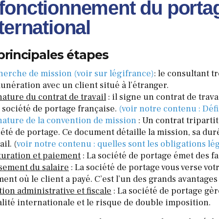
fonctionnement du portag
nternational
principales étapes
herche de mission
(voir sur légifrance)
: le consultant 
unération avec un client situé à l’étranger.
nature du contrat de travail
: il signe un contrat de tra
 société de portage française.
(voir notre contenu : Déf
nature de la convention de mission
: Un contrat tripartit
été de portage. Ce document détaille la mission, sa duré
ail. (
voir notre contenu : quelles sont les obligations lég
turation et paiement
: La société de portage émet des fa
sement du salaire
: La société de portage vous verse vot
nt où le client a payé. C’est l’un des grands avantages 
ion administrative et fiscale
: La société de portage gère
alité internationale et le risque de double imposition.