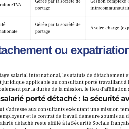
Gérée par la société de
Gestion complexe 
ration/TVA
portage
intracommunautai
ité
Gérée par la société de
À votre charge (exp
nationale
portage
achement ou expatriation 
age salarial international, les statuts de détachement e
et juridique applicable au consultant porté travaillant à 
alement par la durée de la mission, le lieu d’affiliation s
e salarié porté détaché : la sécurité a
tut s’adresse aux consultants exécutant une mission tem
’employeur et le contrat de travail demeure soumis au dr
alarié détaché reste affilié à la Sécurité Sociale frança