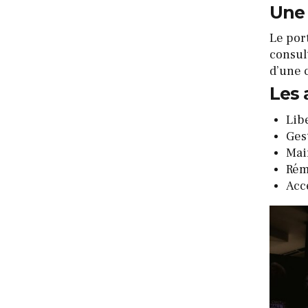
Une 
Le port
consult
d’une 
Les 
Libe
Gest
Mai
Rém
Acc