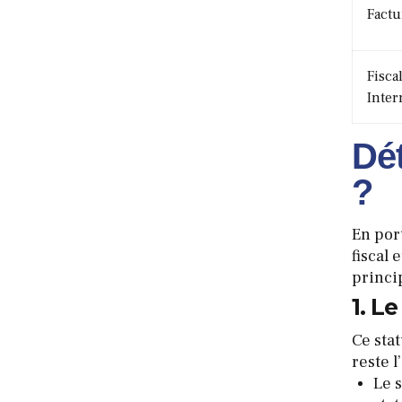
Factu
Fiscal
Inter
Dét
?
En port
fiscal 
princip
1. L
Ce sta
reste l
Le s