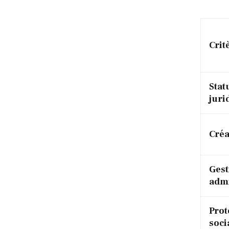
Crit
Stat
juri
Créa
Gest
adm
Prot
soci