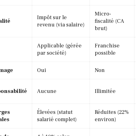
Micro-
Impôt sur le
alité
fiscalité (CA
revenu (via salaire)
brut)
Applicable (gérée
Franchise
par société)
possible
mage
Oui
Non
onsabilité
Aucune
Illimitée
rges
Élevées (statut
Réduites (22%
ales
salarié complet)
environ)