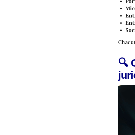
Por
Mic
Ent
Ent
Soc
Chacun 
🔍 
jur