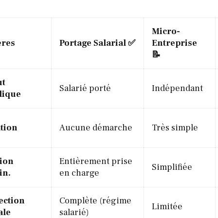
Micro-
ères
Portage Salarial
✅
Entreprise
📝
ut
Salarié porté
Indépendant
dique
tion
Aucune démarche
Très simple
ion
Entièrement prise
Simplifiée
in.
en charge
ection
Complète (régime
Limitée
ale
salarié)