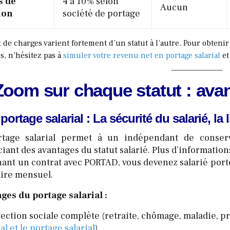
s de
4 à 10% selon
Aucun
ion
société de portage
 de charges varient fortement d’un statut à l’autre. Pour obtenir
es, n’hésitez pas à
simuler votre revenu net en portage salarial
et
Zoom sur chaque statut : avan
portage salarial : La sécurité du salarié, la
rtage salarial permet à un indépendant de conser
ciant des avantages du statut salarié. Plus d’informatio
nant un contrat avec PORTAD, vous devenez salarié porté.
aire mensuel.
ges du portage salarial :
tection sociale complète (retraite, chômage, maladie, p
al et le portage salarial
)