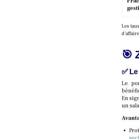
Frai
gest
Les taux
d’affair
🎯 
✅ Le 
Le po
bénéfi
En sig
un sal
Avanta
Pro
soci