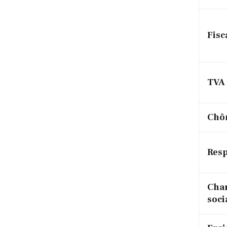
Fisc
TVA
Chô
Resp
Cha
soci