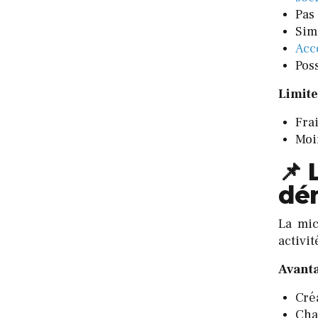
Pas
Sim
Acc
Pos
Limite
Fra
Moin
📌 
dé
La mic
activit
Avanta
Cré
Cha