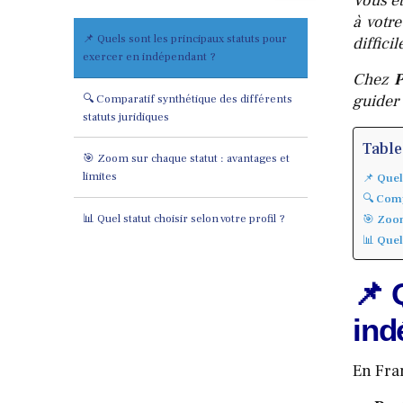
Vous êt
à votr
📌 Quels sont les principaux statuts pour
diffici
exercer en indépendant ?
Chez
guider 
🔍 Comparatif synthétique des différents
statuts juridiques
Table
🎯 Zoom sur chaque statut : avantages et
limites
📌 Quel
🔍 Comp
📊 Quel statut choisir selon votre profil ?
🎯 Zoom
📊 Quel
📌 
ind
En Fra