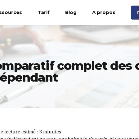
ssources
Tarif
Blog
A propos
Comparatif complet des 
dépendant
e lecture estimé :
3
minutes